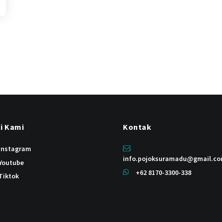
ti Kami
Kontak
instagram
info.pojoksuramadu@gmail.c
Youtube
+62 8170-3300-338
Tiktok