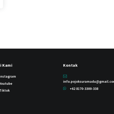
ti Kami
Kontak
instagram
info.pojoksuramadu@gmail.c
Youtube
+62 8170-3300-338
Tiktok