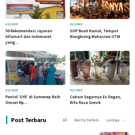
KULINER
KULINER
50 Rekomendasi Jajanan
SOP Buah Kamal, Tempat
Alfamart dan Indomaret
Nongkrong Mahasiwa UTM
yang...
KULINER
KULINER
Pentol ‘UYE’ di Sumenep Raih
Cobain Segarnya Es Degan,
Omset Rp...
Rifa Rasa Gresik
Post Terbaru
All
Berita Terkini
Lainnya