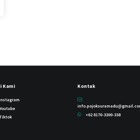
ti Kami
Kontak
instagram
info.pojoksuramadu@gmail.c
Youtube
+62 8170-3300-338
Tiktok