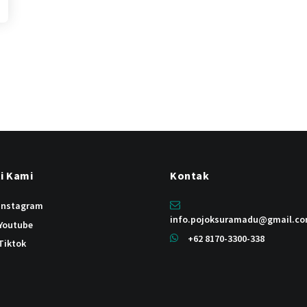
ti Kami
Kontak
instagram
info.pojoksuramadu@gmail.c
Youtube
+62 8170-3300-338
Tiktok