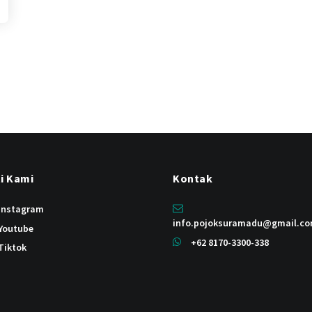
ti Kami
Kontak
instagram
info.pojoksuramadu@gmail.c
Youtube
+62 8170-3300-338
Tiktok