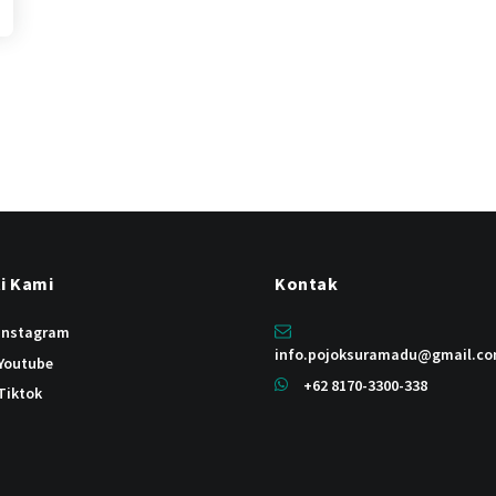
ti Kami
Kontak
instagram
info.pojoksuramadu@gmail.c
Youtube
+62 8170-3300-338
Tiktok