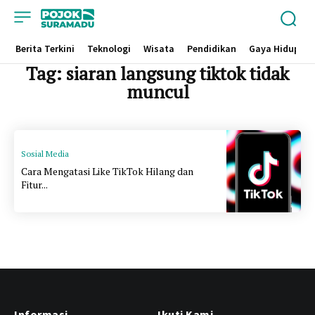
Berita Terkini
Teknologi
Wisata
Pendidikan
Gaya Hidup
Tag:
siaran langsung tiktok tidak
muncul
Sosial Media
Cara Mengatasi Like TikTok Hilang dan
Fitur...
Informasi
Ikuti Kami