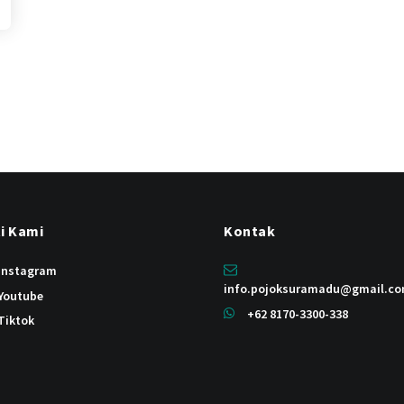
ti Kami
Kontak
instagram
info.pojoksuramadu@gmail.c
Youtube
+62 8170-3300-338
Tiktok