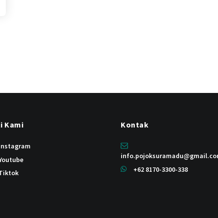
ti Kami
Kontak
instagram
info.pojoksuramadu@gmail.c
Youtube
+62 8170-3300-338
Tiktok