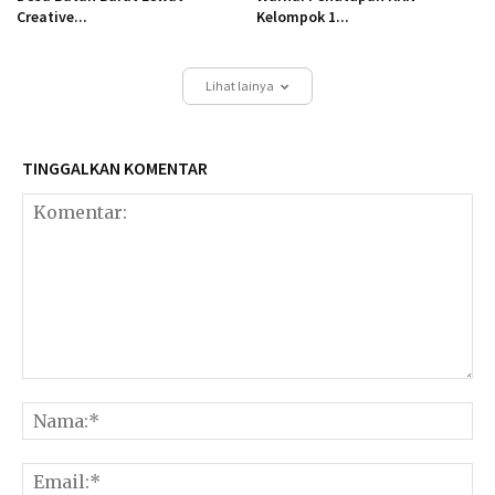
Creative...
Kelompok 1...
Lihat lainya
TINGGALKAN KOMENTAR
Komentar:
Na
Ema