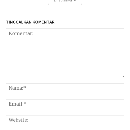
Lihat lainya
TINGGALKAN KOMENTAR
Komentar:
Na
Ema
Web