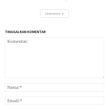
Lihat lainya
TINGGALKAN KOMENTAR
Komentar:
Na
Ema