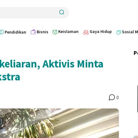
Keislaman
Gaya Hidup
Bisnis
Sosial 
Pendidikan
P
eliaran, Aktivis Minta
kstra
0