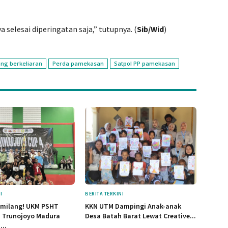
 selesai diperingatan saja,” tutupnya. (
Sib/Wid
)
ng berkeliaran
Perda pamekasan
Satpol PP pamekasan
I
BERITA TERKINI
emilang! UKM PSHT
KKN UTM Dampingi Anak-anak
s Trunojoyo Madura
Desa Batah Barat Lewat Creative...
...