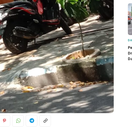
DA
P
Dr
Da