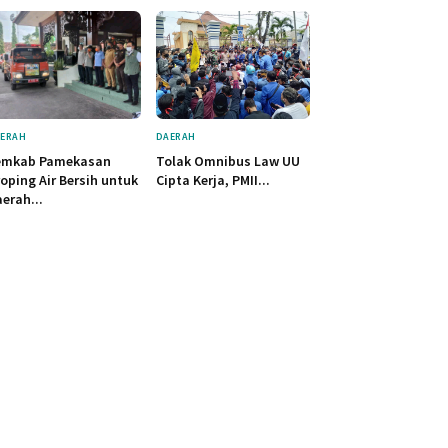
ERAH
DAERAH
emkab Pamekasan
Tolak Omnibus Law UU
oping Air Bersih untuk
Cipta Kerja, PMII...
erah...