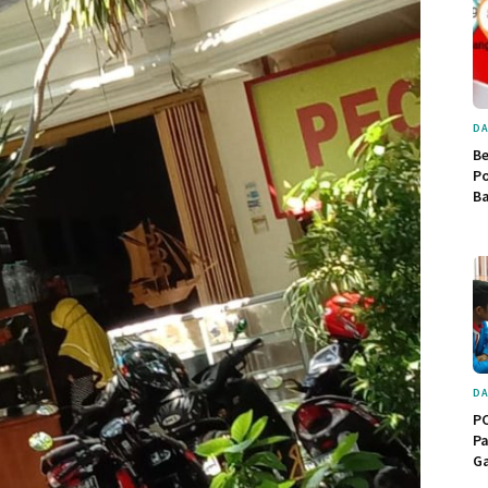
DA
B
Po
Ba
DA
PC
Pa
Ga