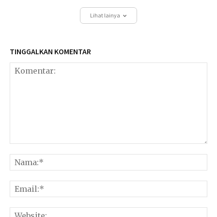
Lihat lainya
TINGGALKAN KOMENTAR
Komentar:
Na
Ema
Web