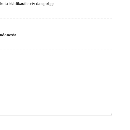
kota bkl dikasih cctv dan pol pp
i indonesia
Nama:*