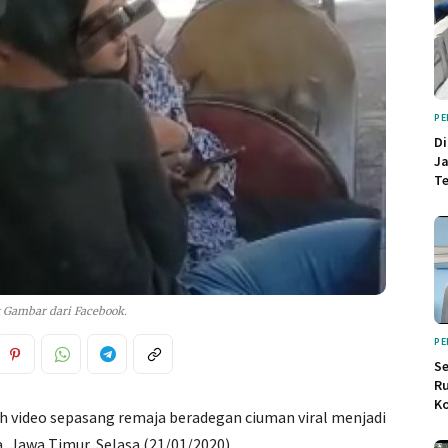
PE
D
Ja
Te
 Gambar dari Facebook.
PE
Se
Ru
Ko
h video sepasang remaja beradegan ciuman viral menjadi
 Jawa Timur, Selasa (21/01/2020).