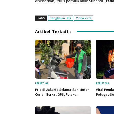
disebarkan,” tulis pemilik akun Suhandi. (
reda
TAGS
Bangkalan Hits
Video Viral
Artikel Terkait :
PERISTIWA
PERISTIWA
Pria di Jakarta Selamatkan Motor
Viral Penda
Curian Berkat GPS, Pelaku...
Petugas SAR