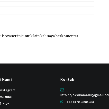
Email:*
Website:
i browser ini untuk lain kali saya berkomentar.
ti Kami
Kontak
instagram
info.pojoksuramadu@gmail.c
Youtube
+62 8170-3300-338
Tiktok