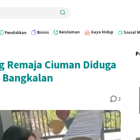
Keislaman
Gaya Hidup
Bisnis
Sosial 
Pendidikan
P
ng Remaja Ciuman Diduga
i Bangkalan
2