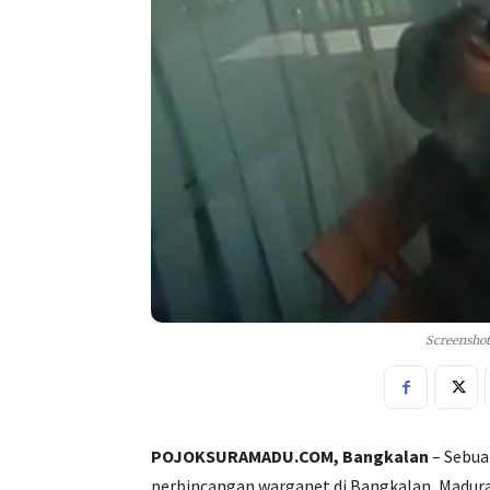
Screenshot
POJOKSURAMADU.COM, Bangkalan
– Sebua
perbincangan warganet di Bangkalan, Madura,