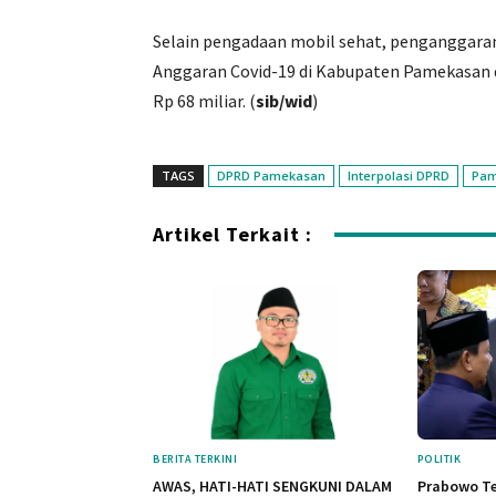
Selain pengadaan mobil sehat, penganggara
Anggaran Covid-19 di Kabupaten Pamekasan d
Rp 68 miliar. (
sib/wid
)
TAGS
DPRD Pamekasan
Interpolasi DPRD
Pam
Artikel Terkait :
BERITA TERKINI
POLITIK
AWAS, HATI-HATI SENGKUNI DALAM
Prabowo T