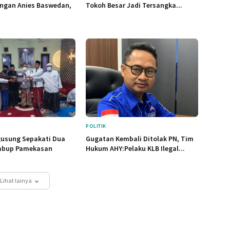
ngan Anies Baswedan,
Tokoh Besar Jadi Tersangka...
POLITIK
gusung Sepakati Dua
Gugatan Kembali Ditolak PN, Tim
bup Pamekasan
Hukum AHY:Pelaku KLB Ilegal...
Lihat lainya