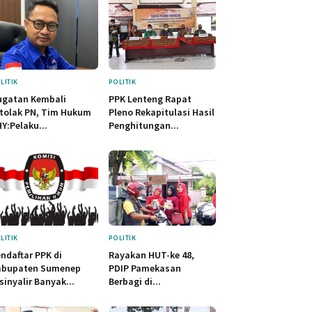
LITIK
POLITIK
ugatan Kembali
PPK Lenteng Rapat
tolak PN, Tim Hukum
Pleno Rekapitulasi Hasil
Y:Pelaku...
Penghitungan...
LITIK
POLITIK
ndaftar PPK di
Rayakan HUT-ke 48,
abupaten Sumenep
PDIP Pamekasan
sinyalir Banyak...
Berbagi di...