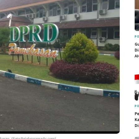
PO
G
Di
AH
PO
Pe
K
Di
asan, (Foto:Pojoksuramadu.com)