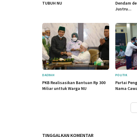
TUBUH NU
Dendam de
Justru...
DAERAH
POLITIK
PKB Realisasikan Bantuan Rp 300
Partai Pen
Miliar unttuk Warga NU
Nama Cawa
TINGGALKAN KOMENTAR