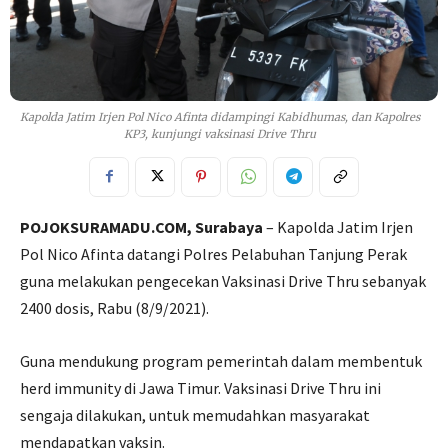
Kapolda Jatim Irjen Pol Nico Afinta didampingi Kabidhumas, dan Kapolres
KP3, kunjungi vaksinasi Drive Thru
POJOKSURAMADU.COM, Surab
aya
– Kapolda Jatim Irjen
Pol Nico Afinta datangi Polres Pelabuhan Tanjung Perak
guna melakukan pengecekan Vaksinasi Drive Thru sebanyak
2400 dosis, Rabu (8/9/2021).
Guna mendukung program pemerintah dalam membentuk
herd immunity di Jawa Timur. Vaksinasi Drive Thru ini
sengaja dilakukan, untuk memudahkan masyarakat
mendapatkan vaksin.