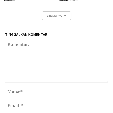
Lihat lainya
TINGGALKAN KOMENTAR
Komentar:
Na
Ema