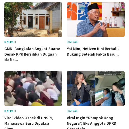
DAERAH
DAERAH
GMNI Bangkalan Angkat Suara:
Yai Mim, Netizen Kini Berbalik
Desak KPK Bersihkan Dugaan
Dukung Setelah Fakta Baru...
Mafia...
DAERAH
DAERAH
Viral Video Ospek di UNSRI,
Viral Ingin “Rampok Uang
Mahasiswa Baru Dipaksa
Negara”, Eks Anggota DPRD
Cium...
Gorontalo...