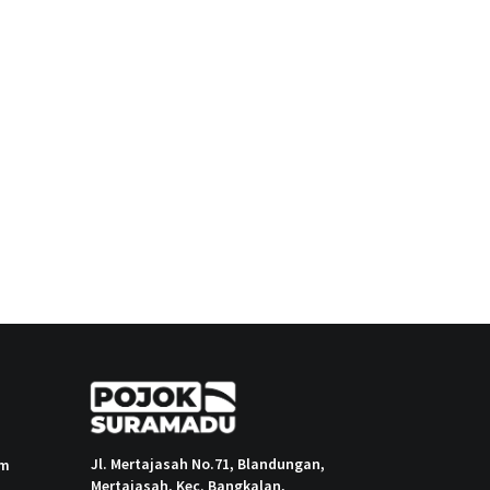
Jl. Mertajasah No.71, Blandungan,
om
Mertajasah, Kec. Bangkalan,