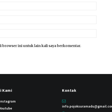
Nama:*
Email:*
Website:
i browser ini untuk lain kali saya berkomentar.
ti Kami
Kontak
instagram
info.pojoksuramadu@gmail.c
Youtube