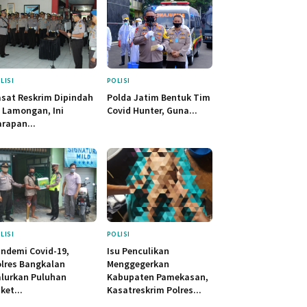
LISI
POLISI
sat Reskrim Dipindah
Polda Jatim Bentuk Tim
 Lamongan, Ini
Covid Hunter, Guna...
rapan...
LISI
POLISI
ndemi Covid-19,
Isu Penculikan
lres Bangkalan
Menggegerkan
lurkan Puluhan
Kabupaten Pamekasan,
ket...
Kasatreskrim Polres...