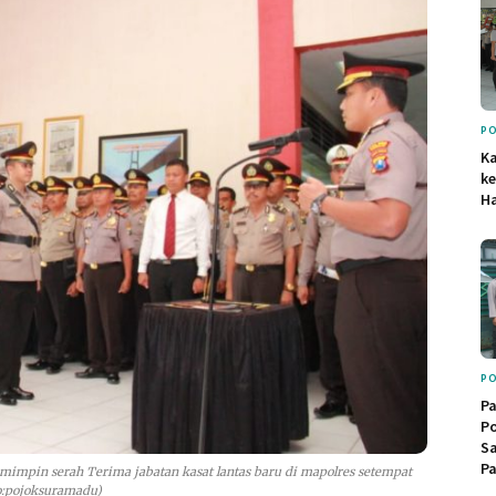
PO
Ka
ke
Ha
PO
Pa
Po
Sa
Pa
mpin serah Terima jabatan kasat lantas baru di mapolres setempat
o:pojoksuramadu)