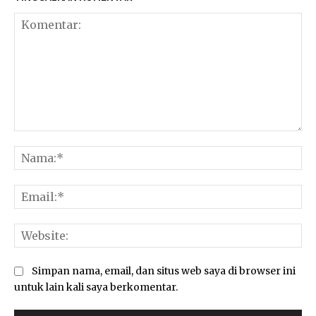
Komentar:
Na
Ema
Web
Simpan nama, email, dan situs web saya di browser ini
untuk lain kali saya berkomentar.