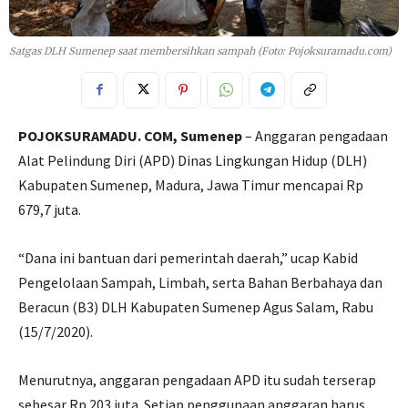
Satgas DLH Sumenep saat membersihkan sampah (Foto: Pojoksuramadu.com)
POJOKSURAMADU. COM, Sumenep
– Anggaran pengadaan
Alat Pelindung Diri (APD) Dinas Lingkungan Hidup (DLH)
Kabupaten Sumenep, Madura, Jawa Timur mencapai Rp
679,7 juta.
“Dana ini bantuan dari pemerintah daerah,” ucap Kabid
Pengelolaan Sampah, Limbah, serta Bahan Berbahaya dan
Beracun (B3) DLH Kabupaten Sumenep Agus Salam, Rabu
(15/7/2020).
Menurutnya, anggaran pengadaan APD itu sudah terserap
sebesar Rp 203 juta. Setiap penggunaan anggaran harus