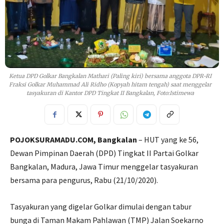
Ketua DPD Golkar Bangkalan Mathari (Paling kiri) bersama anggota DPR-RI
Fraksi Golkar Muhammad Ali Ridho (Kopyah hitam tengah) saat menggelar
tasyakuran di Kantor DPD Tingkat II Bangkalan, Foto:Istimewa
POJOKSURAMADU.COM, Bangkalan
– HUT yang ke 56,
Dewan Pimpinan Daerah (DPD) Tingkat II Partai Golkar
Bangkalan, Madura, Jawa Timur menggelar tasyakuran
bersama para pengurus, Rabu (21/10/2020).
Tasyakuran yang digelar Golkar dimulai dengan tabur
bunga di Taman Makam Pahlawan (TMP) Jalan Soekarno