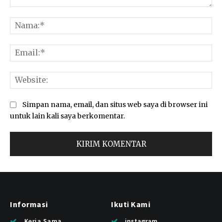
Komentar:
Na
Ema
Web
Simpan nama, email, dan situs web saya di browser ini
untuk lain kali saya berkomentar.
Informasi
Ikuti Kami
Kerja Sama
instagram