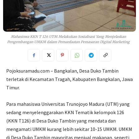
Mahasiswa KKN T 126 UTM Melakukan Sosialisasi Yang Menjelaskan
Pengembangan UMKM dalam Pemanfaatan Pemasaran Digital Marketing
Pojoksuramadu.com – Bangkalan, Desa Duko Tambin
terletak di Kecamatan Tragah, Kabupaten Bangkalan, Jawa
Timur.
Para mahasiswa Universitas Trunojoyo Madura (UTM) yang
sedang menyelenggarakan KKN Tematik kelompok 126
(KKN T126) di Desa Duko Tambin yang mendata dan
mengamati UMKM kurang lebih sekitar 10-15 UMKM. UMKM
di Desa Duko Tambin mayoritas menjual makanan, seperti