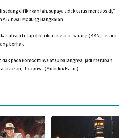
di sedang difikirkan lah, supaya tidak terus mensubsidi,”
en Al Anwar Modung Bangkalan.
ika subsidi tetap diberikan melalui barang (BBM) secara
yang berhak.
 tidak pada komoditinya atau barangnya, jadi merubah
ta lakukan,” Ucapnya. (Muhidin/Hasin)