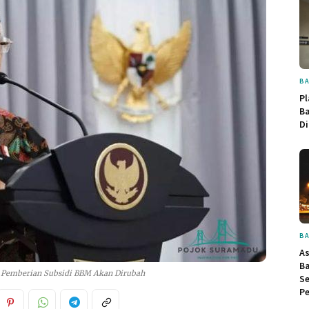
BA
P
B
Di
BA
As
Ba
a Pemberian Subsidi BBM Akan Dirubah
Se
P