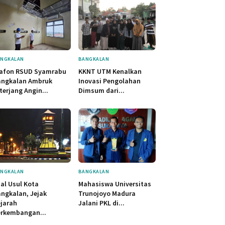
NGKALAN
BANGKALAN
lafon RSUD Syamrabu
KKNT UTM Kenalkan
angkalan Ambruk
Inovasi Pengolahan
terjang Angin...
Dimsum dari...
NGKALAN
BANGKALAN
al Usul Kota
Mahasiswa Universitas
ngkalan, Jejak
Trunojoyo Madura
jarah
Jalani PKL di...
erkembangan...