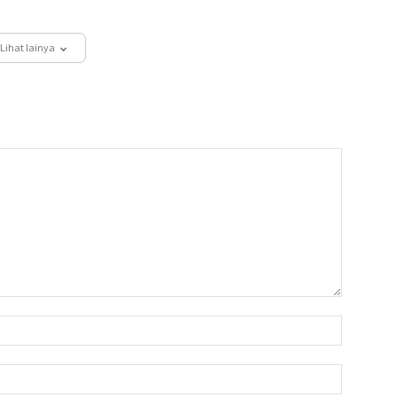
Lihat lainya
Nama:*
Email:*