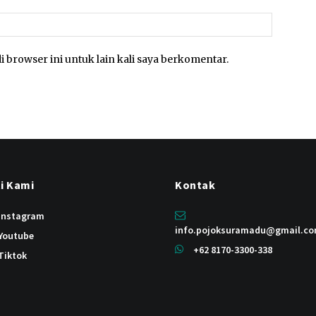
Website:
i browser ini untuk lain kali saya berkomentar.
ti Kami
Kontak
instagram
info.pojoksuramadu@gmail.c
Youtube
+62 8170-3300-338
Tiktok