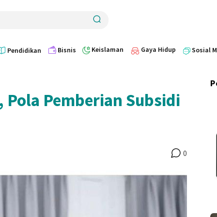
Keislaman
Gaya Hidup
Bisnis
Sosial 
Pendidikan
P
, Pola Pemberian Subsidi
0