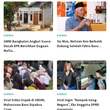
DAERAH
DAERAH
GMNI Bangkalan Angkat Suara:
Yai Mim, Netizen Kini Berbalik
Desak KPK Bersihkan Dugaan
Dukung Setelah Fakta Baru...
Mafia...
DAERAH
DAERAH
Viral Video Ospek di UNSRI,
Viral Ingin “Rampok Uang
Mahasiswa Baru Dipaksa
Negara”, Eks Anggota DPRD
Cium...
Gorontalo...