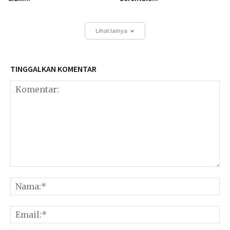
Lihat lainya
TINGGALKAN KOMENTAR
Komentar:
Na
Ema