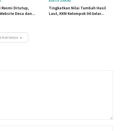
I
BERITA TERKINI
 Resmi Ditutup,
Tingkatkan Nilai Tambah Hasil
Website Desa dan...
Laut, KKN Kelompok 04 Gelar...
Lihat lainya
Nama:*