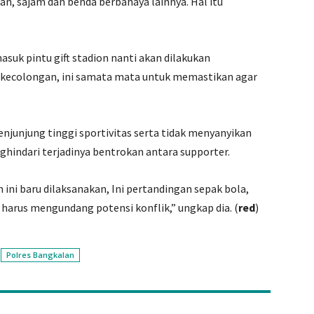
an, sajam dan benda berbahaya lainnya. Hal itu
suk pintu gift stadion nanti akan dilakukan
 kecolongan, ini samata mata untuk memastikan agar
junjung tinggi sportivitas serta tidak menyanyikan
hindari terjadinya bentrokan antara supporter.
 ini baru dilaksanakan, Ini pertandingan sepak bola,
 harus mengundang potensi konflik,” ungkap dia. (
red
)
Polres Bangkalan