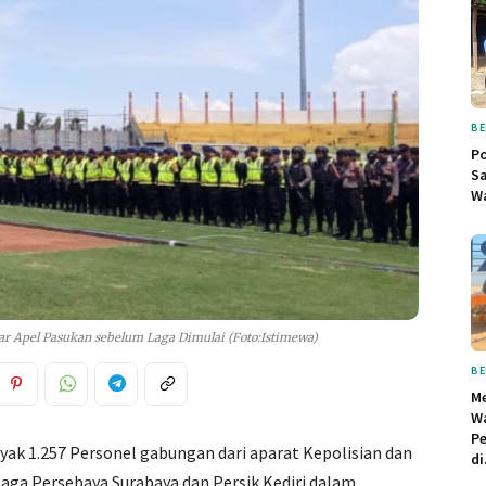
BE
Po
S
Wa
r Apel Pasukan sebelum Laga Dimulai (Foto:Istimewa)
BE
M
W
Pe
yak 1.257 Personel gabungan dari aparat Kepolisian dan
di
aga Persebaya Surabaya dan Persik Kediri dalam