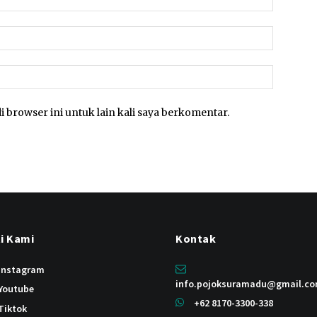
Email:*
Website:
i browser ini untuk lain kali saya berkomentar.
ti Kami
Kontak
instagram
info.pojoksuramadu@gmail.c
Youtube
+62 8170-3300-338
Tiktok