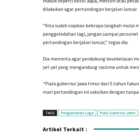
masuk seperti botol aqua, mercon atau petas
dilakukan agar pertandingan berjalan lancar.
“Kita sudah siapkan bebrapa langkah mulai ma
penggeledahan lagi, jangan sampai personel
pertandingan berjalan lancar,” tegas dia.
Dia meminta agar pendukung kesebelasan men
yel-yel yang mengandung rasisme untuk meng
“Piala gubernur jawa timur dari 5 tahun fakum
mari pertandingan ini saksikan dengan tanpa
TAGS
Pengamanan Laga
Piala Gubernur Jatim
Artikel Terkait :