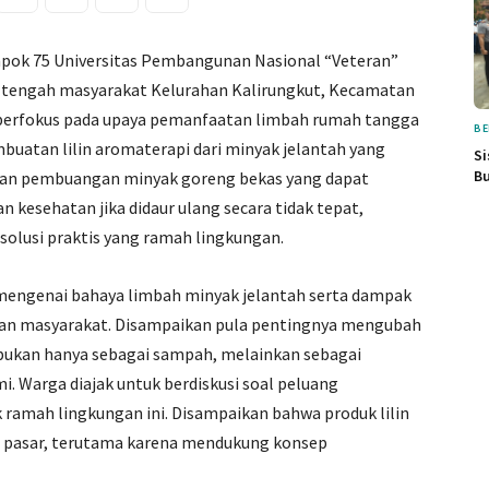
ok 75 Universitas Pembangunan Nasional “Veteran”
i tengah masyarakat Kelurahan Kalirungkut, Kecamatan
a berfokus pada upaya pemanfaatan limbah rumah tangga
BE
mbuatan lilin aromaterapi dari minyak jelantah yang
Si
Bu
 akan pembuangan minyak goreng bekas yang dapat
kesehatan jika didaur ulang secara tidak tepat,
lusi praktis yang ramah lingkungan.
mengenai bahaya limbah minyak jelantah serta dampak
tan masyarakat. Disampaikan pula pentingnya mengubah
 bukan hanya sebagai sampah, melainkan sebagai
. Warga diajak untuk berdiskusi soal peluang
ramah lingkungan ini. Disampaikan bahwa produk lilin
ti pasar, terutama karena mendukung konsep