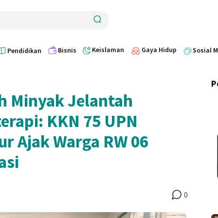
Keislaman
Gaya Hidup
Bisnis
Sosial 
Pendidikan
P
h Minyak Jelantah
terapi: KKN 75 UPN
ur Ajak Warga RW 06
asi
0