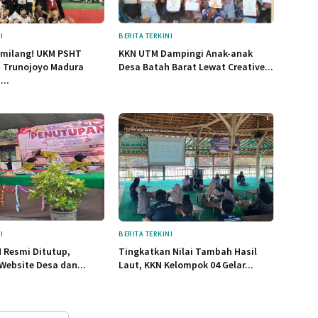
I
BERITA TERKINI
emilang! UKM PSHT
KKN UTM Dampingi Anak-anak
s Trunojoyo Madura
Desa Batah Barat Lewat Creative...
...
I
BERITA TERKINI
 Resmi Ditutup,
Tingkatkan Nilai Tambah Hasil
Website Desa dan...
Laut, KKN Kelompok 04 Gelar...