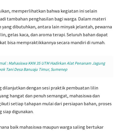
asikan, memperlihatkan bahwa kegiatan ini selain
jadi tambahan penghasilan bagi warga. Dalam materi
an yang dibutuhkan, antara lain minyak jelantah, pewarna
ilin, gelas kaca, dan aroma terapi. Seluruh bahan dapat
at bisa mempraktikkannya secara mandiri di rumah.
mal : Mahasiswa KKN 35 UTM Hadirkan Alat Penanam Jagung
ok Tani Desa Banuaju Timur, Sumenep
 dilanjutkan dengan sesi praktik pembuatan lilin
 yang hangat dan penuh semangat, mahasiswa dan
kuti setiap tahapan mulai dari persiapan bahan, proses
 siap digunakan.
i mana baik mahasiswa maupun warga saling bertukar