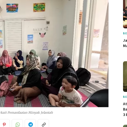
BE
Ja
Ma
BE
At
B
kait Pemanfaatan Minyak Jelantah
3 